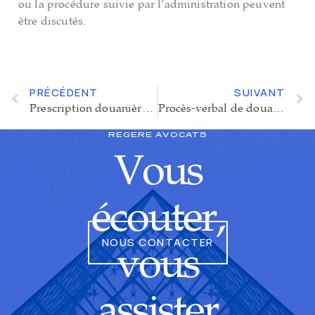
ou la procédure suivie par l’administration peuvent
être discutés.
PRÉCÉDENT
SUIVANT
Prescription douanière : quels délais pour agir ou contester en douane
Procès-verbal de douane : comment réagir et quels recours ?
REGERE AVOCATS
Vous
écouter,
NOUS CONTACTER
vous
assister