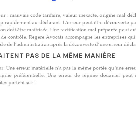
r : mauvais code tarifaire, valeur inexacte, origine mal déc
apidement au déclarant. L’erreur peut être découverte par l’
ion doit être maîtrisée. Une rectification mal préparée peut cré
as de contrôle. Regere Avocats accompagne les entreprises qu
 de l’administration après la découverte d’une erreur déclar
AITENT PAS DE LA MÊME MANIÈRE
reur. Une erreur matérielle n’a pas la même portée qu’une erre
gine préférentielle. Une erreur de régime douanier peut 
tes portent sur :